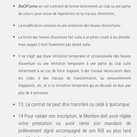
BeOForme
se
voit
contraint
de
fermer
brièvement
un
club
ou
une
partie
de
celui-ci
pour
raison
de réparations et/ou travaux d’entretien ;
La
modification
consiste
en
une
extension
des
heures
d’ouvertures
;
La
limite
des
heures
d’ouverture
fait
suite
à
un
pilote
visant
à
les
étendre
mais
auquel
il
n’est
finalement pas donné suite ;
Il ne s’agit que d’une limitation temporaire et occasionnelle des heures
d’ouverture ou une limitation temporaire à une partie du club suite
notamment à un cas de force majeure, à des travaux nécessaires dans
les clubs, à des travaux de transformation, au renouvellement
d’appareils, etc. et si la limitation temporaire qui en découle ne dure pas
plus de 4 semaines.
13.
Le
contrat
ne
peut
être
transféré
ou
cédé
à
quiconque.
14 Pour valider son inscription, le Membre doit avoir réglée
votre prestation ou avoir remis son mandant de
prélèvement signé accompagné de son RIB au plus tard