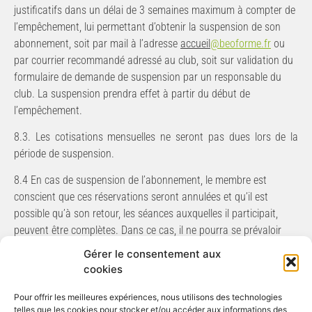
justificatifs dans un délai de 3 semaines maximum à compter de
l’empêchement, lui permettant d’obtenir la suspension de son
abonnement, soit par mail à l’adresse
accueil
@beoforme.fr
ou
par courrier recommandé adressé au club, soit sur validation du
formulaire de demande de suspension par un responsable du
club. La suspension prendra effet à partir du début de
l’empêchement.
8.3.
Les
cotisations
mensuelles ne
seront
pas
dues
lors
de
la
période
de
suspension.
8.4 En cas de suspension de l’abonnement, le membre est
conscient que ces réservations seront annulées et qu’il
est
possible
qu’à
son
retour,
les
séances
auxquelles
il
participait,
peuvent
être
complètes.
Dans
ce
cas,
il
ne pourra se prévaloir
d’aucun droit particulier sur l’obtention d’une place dans ces
Gérer le consentement aux
séances. Le club s’engage à proposer d’autres horaires mais
cookies
aucun recours ne sera possible, si ces propositions ne
conviennent pas.
Pour offrir les meilleures expériences, nous utilisons des technologies
telles que les cookies pour stocker et/ou accéder aux informations des