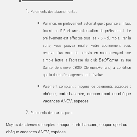
Paiements
des
abonnements
:
Par mois en prélèvement automatique : pour cela il faut
fournir un RIB et une autorisation de prélèvement. Le
prélèvement est effectué tous les « 5
» du mois. Par la
suite, vous pouvez résilier
votre abonnement sous
réserve d’un mois de préavis en nous envoyant une
simple lettre à l’adresse du club
BeOForme
12 rue
Sainte Geneviève 63000 Clermont-Ferrand, à condition
que la durée d’engagement soit révolue
.
Paiement comptant
: moyens de paiements acceptés
:
chèque, carte bancaire, coupon sport ou chèque
vacances
ANCV,
espèces
.
Paiements
des
cartes
pass
Moyens
de
paiements
acceptés
:
chèque,
carte
bancaire,
coupon
sport
ou
chèque
vacances
ANCV,
espèces
.