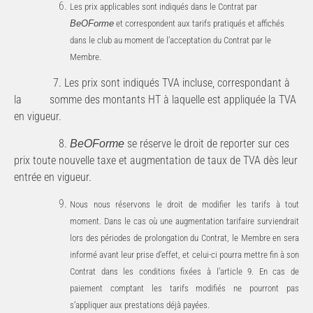
Les
prix
applicables
sont
indiqués
dans
le
Contrat
par
BeOForme
et
correspondent
aux
tarifs
pratiqués
et affichés
dans le club au moment de l’acceptation du Contrat par le
Membre.
7.
Les
prix
sont
indiqués
TVA
incluse,
correspondant
à
la
somme
des
montants
HT
à
laquelle
est
appliquée
la TVA
en vigueur.
8.
se
réserve
le
droit
de
reporter
sur
ces
BeOForme
prix
toute
nouvelle
taxe
et
augmentation
de
taux
de
TVA dès leur
entrée en vigueur.
Nous nous réservons le droit de modifier les tarifs à tout
moment. Dans le cas où une augmentation tarifaire surviendrait
lors des périodes de prolongation du Contrat, le Membre en sera
informé avant leur prise d’effet, et celui-ci pourra mettre fin à son
Contrat dans les conditions fixées à l’article 9. En cas de
paiement comptant les tarifs modifiés ne pourront pas
s’appliquer aux prestations déjà payées.